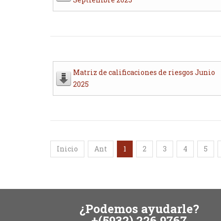
Matriz de calificaciones de riesgos Junio
2025
Inicio
Ant
1
2
3
4
5
¿Podemos ayudarle?
+(5932) 226 9767