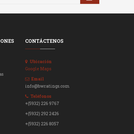
IONES
CONTÁCTENOS
Ubicación
Google Maps
as
Email
info@bwratings.com
Teléfonos
+(5932) 226 9767
+(5932) 292 2426
+(5932) 226 8057