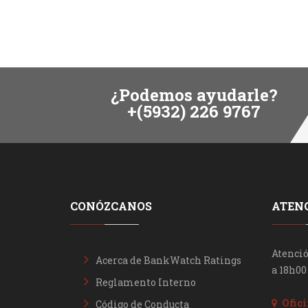
¿Podemos ayudarle?
+(5932) 226 9767
CONÓZCANOS
ATENC
Atenció
Acerca de BankWatch Ratings
a 18h00
Reglamento Interno
Ofici
Código de Conducta