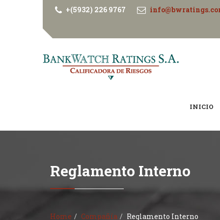
+(5932) 226 9767
info@bwratings.c
INICIO
Reglamento Interno
Home
Compañía
Reglamento Interno