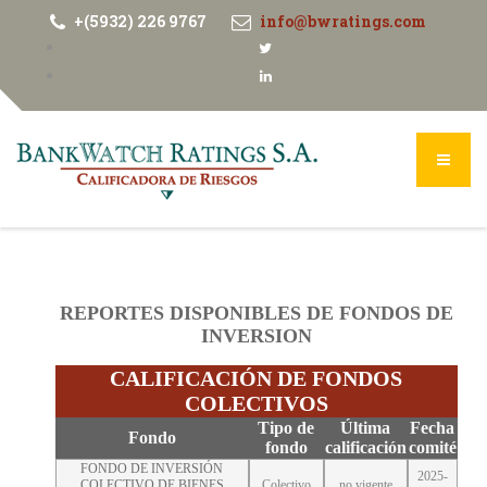
+(5932) 226 9767
info@bwratings.com